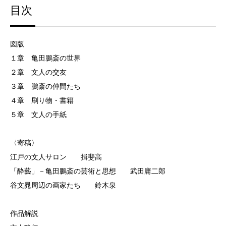
目次
図版
１章 亀田鵬斎の世界
２章 文人の交友
３章 鵬斎の仲間たち
４章 刷り物・書籍
５章 文人の手紙
〈寄稿〉
江戸の文人サロン 揖斐高
「酔藝」－亀田鵬斎の芸術と思想 武田庸二郎
谷文晁周辺の画家たち 鈴木泉
作品解説