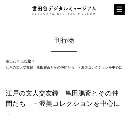
メ
ニ
ュ
ー
刊行物
を
開
く
ホーム
刊行物
江戸の文人交友録 亀田鵬斎とその仲間たち －渥美コレクションを中心に
－
江戸の文人交友録 亀田鵬斎とその仲
間たち －渥美コレクションを中心に
－