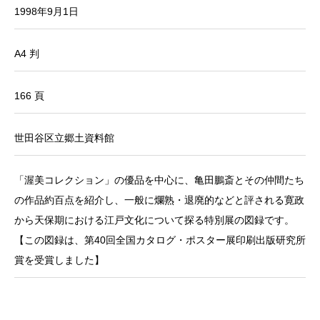
1998年9月1日
A4 判
166 頁
世田谷区立郷土資料館
「渥美コレクション」の優品を中心に、亀田鵬斎とその仲間たち
の作品約百点を紹介し、一般に爛熟・退廃的などと評される寛政
から天保期における江戸文化について探る特別展の図録です。
【この図録は、第40回全国カタログ・ポスター展印刷出版研究所
賞を受賞しました】