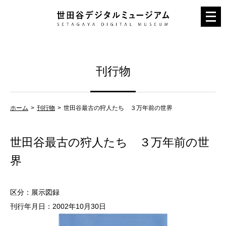
メ
ニ
ュ
ー
刊行物
を
開
く
ホーム
刊行物
世田谷最古の狩人たち ３万年前の世界
世田谷最古の狩人たち ３万年前の世
界
区分：展示図録
刊行年月日：2002年10月30日