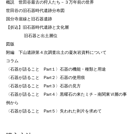
概説 世田谷最古の狩人たち－３万年前の世界
世田谷の旧石器時代遺跡分布図
国分寺崖線と旧石器遺跡
【折込】旧石器時代遺跡と文化層
旧石器と出土層位
図版
附編 下山遺跡第４次調査出土の凝灰岩資料について
コラム
〈石器が語ること Part１〉石器の機能・種類と用途
〈石器が語ること Part２〉石器の使用痕
〈石器が語ること Part３〉石器の見方
〈石器が語ること Part４〉黒曜石の来たミチ－南関東Ⅵ層の事
例から
〈石器が語ること Part５〉失われた剥片を求めて