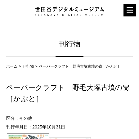
メ
ニ
ュ
ー
刊行物
を
開
く
ホーム
刊行物
ペーパークラフト 野毛大塚古墳の冑［かぶと］
ペーパークラフト 野毛大塚古墳の冑
［かぶと］
区分：その他
刊行年月日：2025年10月31日