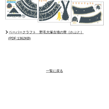
ペーパークラフト 野毛大塚古墳の冑［かぶと］
(PDF:1362KB)
一覧に戻る