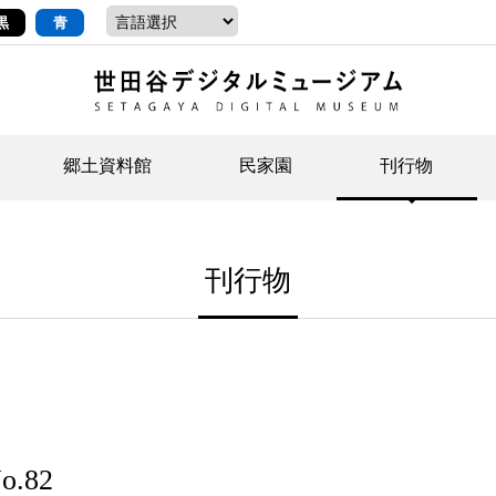
黒
青
郷土資料館
民家園
刊行物
ントップ
デジタルコレクションについて
お知らせ
お知らせ
せたがやの記憶
郷
民
せ
刊行物
示・ボランティアなど)
語
イベント
イベント
ジュニア講座
年
年
文
社会科見学など）
開館時間/アクセス
刊行物
団
岡
資料の利用について
刊
.82