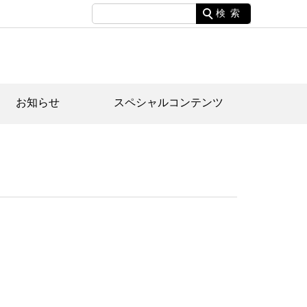
検索
お知らせ
スペシャルコンテンツ
土資料館について
家園のあらまし・文化財建造物
たがや文化散策マップ
間スケジュール
間スケジュール
化財紹介動画
体見学のご案内
本公園民家園
行物