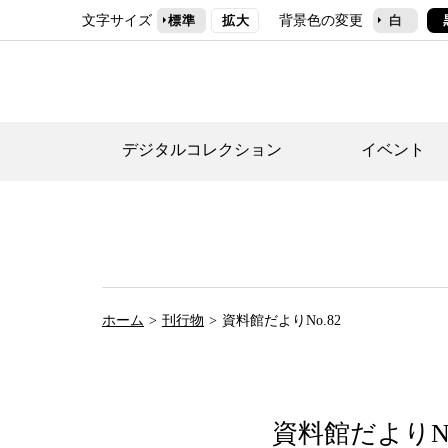
文字サイズ
背景色の変更
標準
拡大
白
デジタルコレクション
イベント
デジタルコレクショ
郷土資料館トップ
民家園トップ
刊行物一覧
世田谷区の歴史
フロアマップ
事業案内(テーマ展
せたがや歴史文化物
常設展案内
団体利用について（
ホーム
刊行物
資料館だよりNo.82
施設利用について
次大夫堀公園民家園
代官屋敷について
資料館だよりNo