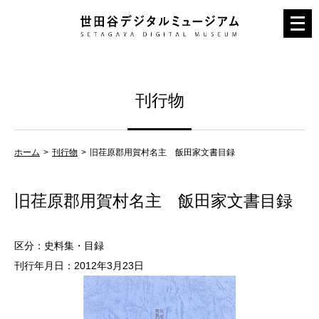
メ
ニ
ュ
ー
刊行物
を
開
く
ホーム
刊行物
旧荏原郡用賀村名主 飯田家文書目録
旧荏原郡用賀村名主 飯田家文書目録
区分：史料集・目録
刊行年月日：2012年3月23日