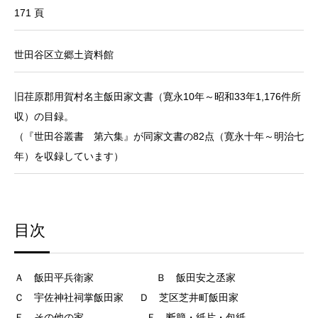
171 頁
世田谷区立郷土資料館
旧荏原郡用賀村名主飯田家文書（寛永10年～昭和33年1,176件所
収）の目録。
（『世田谷叢書 第六集』が同家文書の82点（寛永十年～明治七
年）を収録しています）
目次
Ａ 飯田平兵衛家 Ｂ 飯田安之丞家
Ｃ 宇佐神社祠掌飯田家 Ｄ 芝区芝井町飯田家
Ｅ その他の家 Ｆ 断簡・紙片・包紙