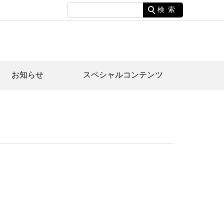
検索
お知らせ
スペシャルコンテンツ
土資料館について
家園のあらまし・文化財建造物
たがや文化散策マップ
間スケジュール
間スケジュール
化財紹介動画
体見学のご案内
本公園民家園
行物