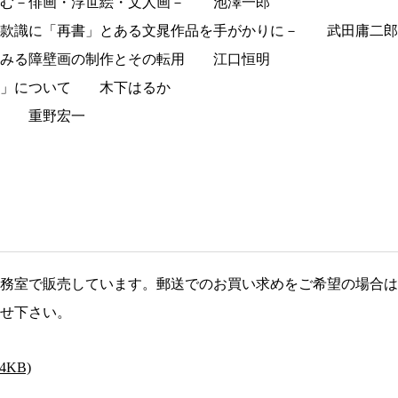
しむ－俳画・浮世絵・文人画－ 池澤一郎
－款識に「再書」とある文晁作品を手がかりに－ 武田庸二郎
にみる障壁画の制作とその転用 江口恒明
図」について 木下はるか
釈 重野宏一
務室で販売しています。郵送でのお買い求めをご希望の場合は
せ下さい。
4KB)