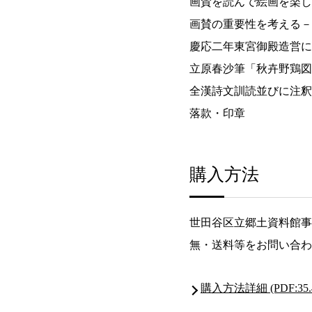
画賛を読んで絵画を楽
画賛の重要性を考える
慶応二年東宮御殿造営
立原春沙筆「秋卉野鶏
全漢詩文訓読並びに注
落款・印章
購入方法
世田谷区立郷土資料館事
無・送料等をお問い合わ
購入方法詳細 (PDF:35.