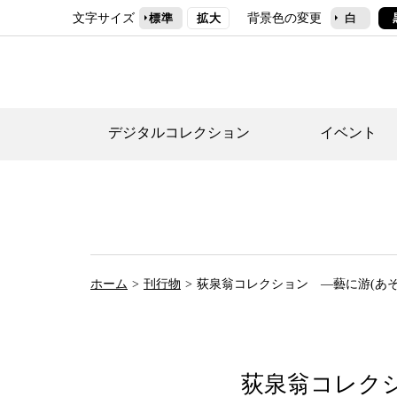
文字サイズ
背景色の変更
標準
拡大
白
デジタルコレクション
イベント
デジタルコレクショ
郷土資料館トップ
民家園トップ
刊行物一覧
世田谷区の歴史
フロアマップ
事業案内(テーマ展
せたがや歴史文化物
常設展案内
団体利用について（
ホーム
刊行物
荻泉翁コレクション ―藝に游(あそ
施設利用について
次大夫堀公園民家園
代官屋敷について
荻泉翁コレクシ