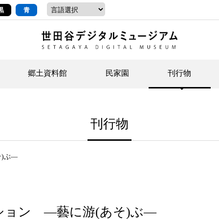
黒
青
郷土資料館
民家園
刊行物
ントップ
デジタルコレクションについて
お知らせ
お知らせ
せたがやの記憶
郷
民
せ
刊行物
示・ボランティアなど)
語
イベント
イベント
ジュニア講座
年
年
文
社会科見学など）
開館時間/アクセス
刊行物
団
岡
)ぶ―
資料の利用について
刊
ョン ―藝に游(あそ)ぶ―