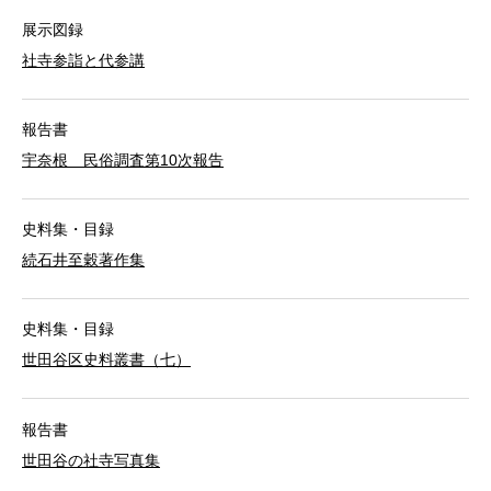
展示図録
社寺参詣と代参講
報告書
宇奈根 民俗調査第10次報告
史料集・目録
続石井至穀著作集
史料集・目録
世田谷区史料叢書（七）
報告書
世田谷の社寺写真集