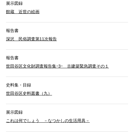
展示図録
館蔵 近世の絵画
報告書
深沢 民俗調査第11次報告
報告書
世田谷区文化財調査報告集ｰ3ｰ 古建築緊急調査その１
史料集・目録
世田谷区史料叢書（九）
展示図録
これは何でしょう －なつかしの生活用具－