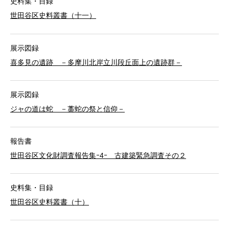
史料集・目録
世田谷区史料叢書（十一）
展示図録
喜多見の遺跡 －多摩川北岸立川段丘面上の遺跡群－
展示図録
ジャの道は蛇 －藁蛇の祭と信仰－
報告書
世田谷区文化財調査報告集ｰ4ｰ 古建築緊急調査その２
史料集・目録
世田谷区史料叢書（十）