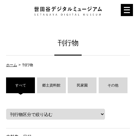
メ
ニ
ュ
ー
刊行物
を
開
く
ホーム
刊行物
すべて
郷土資料館
民家園
その他