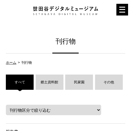
メ
ニ
ュ
ー
刊行物
を
開
く
ホーム
刊行物
すべて
郷土資料館
民家園
その他