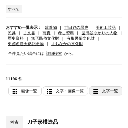
すべて
おすすめ一覧表示：
建造物
|
世田谷の歴史
|
美術工芸品
|
民具
|
古文書
|
写真
|
考古資料
|
世田谷ゆかりの人物
|
歴史資料
|
無形民俗文化財
|
有形民俗文化財
|
史跡名勝天然記念物
|
まちなかの文化財
全件見たい場合には
詳細検索
から。
11196 件
画像一覧
文字・画像一覧
文字一覧
刀子形模造品
考古