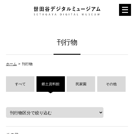
メ
ニ
ュ
ー
刊行物
を
開
く
ホーム
刊行物
すべて
郷土資料館
民家園
その他