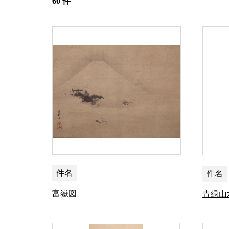
60 件
件名
件名
富嶽図
青緑山