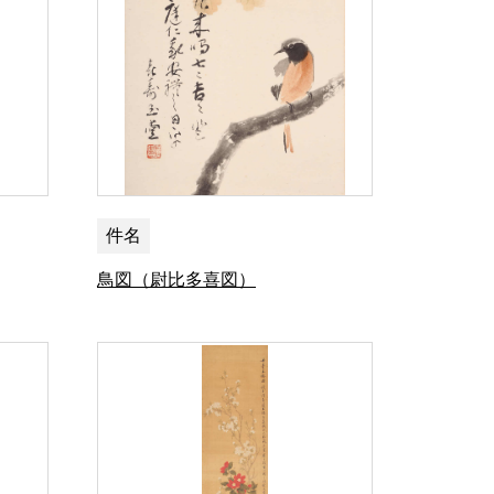
件名
鳥図（尉比多喜図）