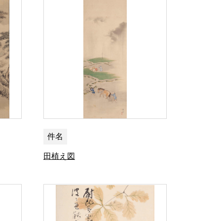
件名
田植え図