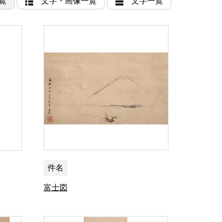
覧
文字・画像一覧
文字一覧
件名
富士図