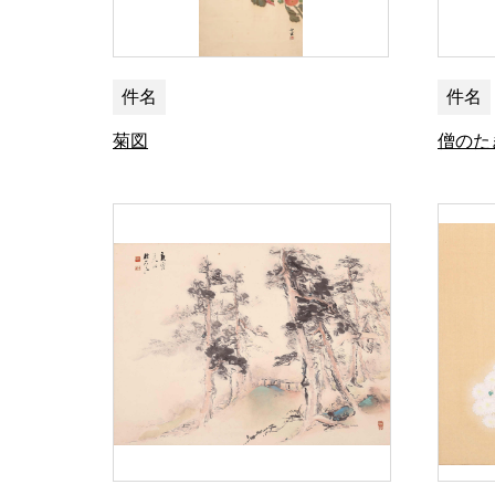
件名
件名
菊図
僧のた