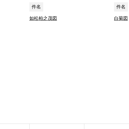
件名
件名
如松柏之茂図
白菊図