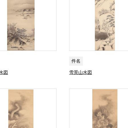
件名
水図
雪景山水図