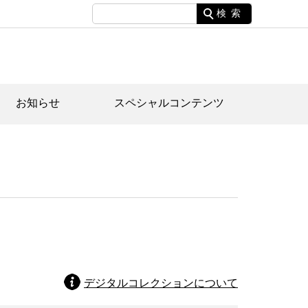
検索
お知らせ
スペシャルコンテンツ
土資料館について
家園のあらまし・文化財建造物
たがや文化散策マップ
間スケジュール
間スケジュール
化財紹介動画
体見学のご案内
本公園民家園
行物
デジタルコレクションについて