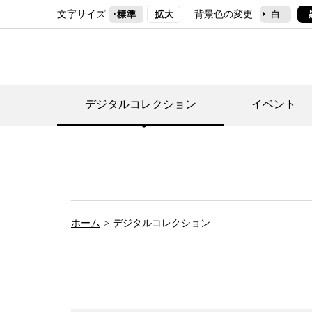
文字サイズ
背景色の変更
標準
拡大
白
デジタルコレクション
イベント
デジタルコレクショ
郷土資料館トップ
民家園トップ
刊行物一覧
世田谷区の歴史
フロアマップ
事業案内(テーマ展
せたがや歴史文化物
常設展案内
団体利用について（
ホーム
デジタルコレクション
施設利用について
次大夫堀公園民家園
代官屋敷について