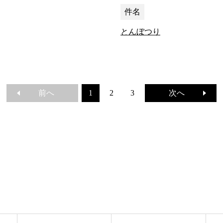
件名
とんぼつり
前へ
次へ
1
2
3