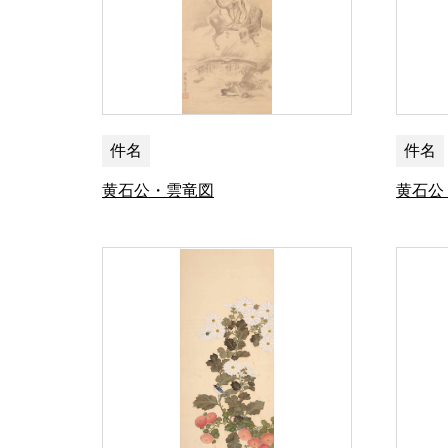
件名
件名
黄石公・雲竜図
黄石公