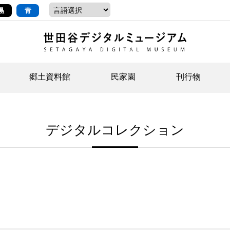
黒
青
郷土資料館
民家園
刊行物
ントップ
デジタルコレクションについて
お知らせ
お知らせ
せたがやの記憶
郷
民
せ
デジタルコレクション
示・ボランティアなど)
語
イベント
イベント
ジュニア講座
年
年
文
社会科見学など）
開館時間/アクセス
刊行物
団
岡
資料の利用について
刊