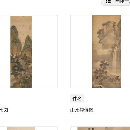
画像一
件名
水図
山水観瀑図