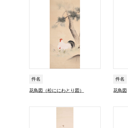
件名
件名
花鳥図（松ににわとり図）
花鳥図