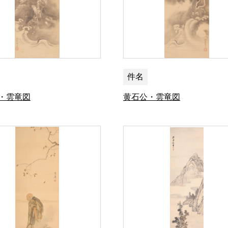
件名
・雲竜図
黄石公・雲竜図