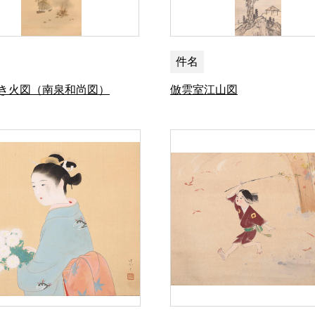
件名
き火図（南泉和尚図）
倣雲室江山図