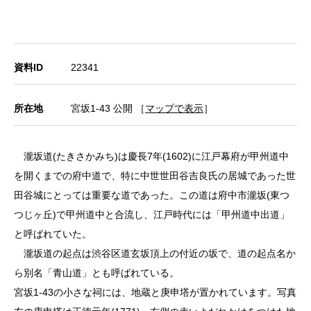
資料ID
22341
所在地
宮坂1-43 公開 ［
マップで表示
］
瀧坂道(たきさかみち)は慶長7年(1602)に江戸幕府が甲州道中
を開くまでの府中道で、特に中世世田谷吉良氏の居城であった世
田谷城にとっては重要な道であった。この道は府中市瀧坂(東つ
つじヶ丘)で甲州道中と合流し、江戸時代には「甲州道中出道」
と呼ばれていた。
瀧坂道の起点は渋谷区道玄坂頂上の付近の坂で、道の起点名か
ら別名「青山道」とも呼ばれている。
宮坂1-43の小さな祠には、地蔵と庚申塔が置かれています。写真