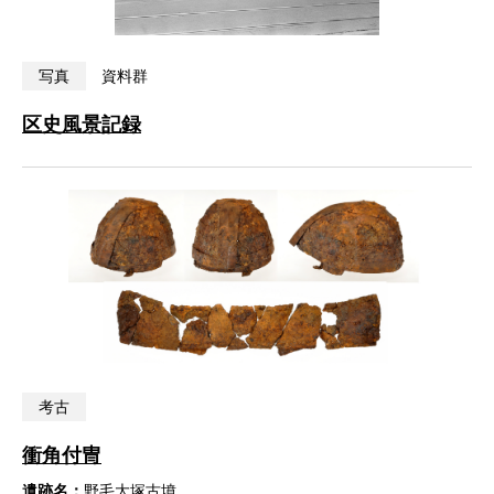
写真
資料群
区史風景記録
考古
衝角付冑
遺跡名：
野毛大塚古墳