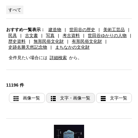
すべて
おすすめ一覧表示：
建造物
|
世田谷の歴史
|
美術工芸品
|
民具
|
古文書
|
写真
|
考古資料
|
世田谷ゆかりの人物
|
歴史資料
|
無形民俗文化財
|
有形民俗文化財
|
史跡名勝天然記念物
|
まちなかの文化財
全件見たい場合には
詳細検索
から。
11196 件
画像一覧
文字・画像一覧
文字一覧