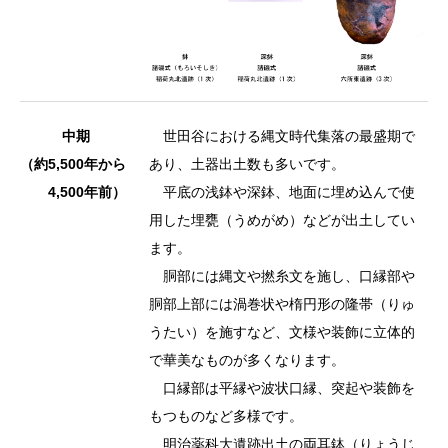
中期
世田谷における縄文時代集落の最盛期で
（約5,500年から
あり、土器出土数も多いです。
4,500年前）
平底の浅鉢や深鉢、地面に埋め込んで使
用した埋甕（うめがめ）などが出土してい
ます。
胴部には縄文や撚糸文を施し、口縁部や
胴部上部には渦巻状や楕円形の隆帯（りゅ
うたい）を施すなど、文様や装飾に立体的
で華美なものが多くなります。
口縁部は平縁や波状口縁、突起や装飾を
もつものなど多様です。
明治薬科大遺跡出土の両耳鉢（りょうじ