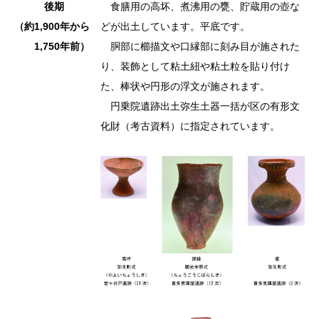
後期
食膳用の高坏、煮沸用の甕、貯蔵用の壺な
（約1,900年から
どが出土しています。平底です。
1,750年前）
胴部に櫛描文や口縁部に刻み目が施された
り、装飾として粘土紐や粘土粒を貼り付け
た、棒状や円形の浮文が施されます。
円乗院遺跡出土弥生土器一括が区の有形文
化財（考古資料）に指定されています。