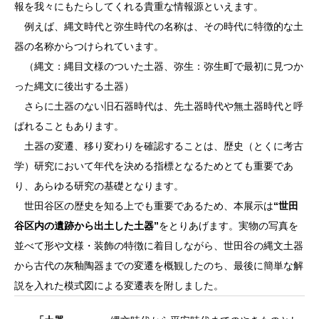
報を我々にもたらしてくれる貴重な情報源といえます。
例えば、縄文時代と弥生時代の名称は、その時代に特徴的な土
器の名称からつけられています。
（縄文：縄目文様のついた土器、弥生：弥生町で最初に見つか
った縄文に後出する土器）
さらに土器のない旧石器時代は、先土器時代や無土器時代と呼
ばれることもあります。
土器の変遷、移り変わりを確認することは、歴史（とくに考古
学）研究において年代を決める指標となるためとても重要であ
り、あらゆる研究の基礎となります。
世田谷区の歴史を知る上でも重要であるため、本展示は
“世田
谷区内の遺跡から出土した土器”
をとりあげます。実物の写真を
並べて形や文様・装飾の特徴に着目しながら、世田谷の縄文土器
から古代の灰釉陶器までの変遷を概観したのち、最後に簡単な解
説を入れた模式図による変遷表を附しました。