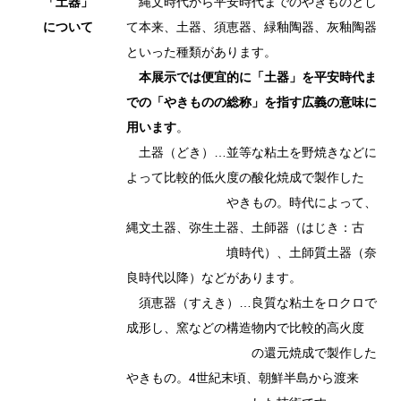
「土器」
縄文時代から平安時代までのやきものとし
について
て本来、土器、須恵器、緑釉陶器、灰釉陶器
といった種類があります。
本展示では便宜的に「土器」を平安時代ま
での「やきものの総称」を指す広義の意味に
用います
。
土器（どき）…並等な粘土を野焼きなどに
よって比較的低火度の酸化焼成で製作した
やきもの。時代によって、
縄文土器、弥生土器、土師器（はじき：古
墳時代）、土師質土器（奈
良時代以降）などがあります。
須恵器（すえき）…良質な粘土をロクロで
成形し、窯などの構造物内で比較的高火度
の還元焼成で製作した
やきもの。4世紀末頃、朝鮮半島から渡来