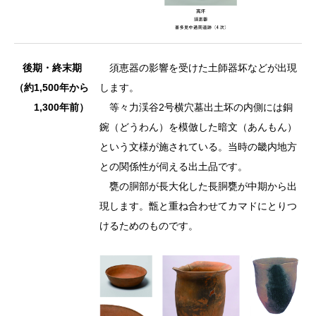
後期・終末期
須恵器の影響を受けた土師器坏などが出現
（約1,500年から
します。
1,300年前）
等々力渓谷2号横穴墓出土坏の内側には銅
鋺（どうわん）を模倣した暗文（あんもん）
という文様が施されている。当時の畿内地方
との関係性が伺える出土品です。
甕の胴部が長大化した長胴甕が中期から出
現します。甑と重ね合わせてカマドにとりつ
けるためのものです。