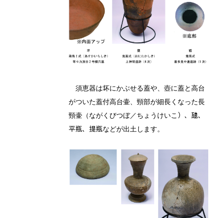
須恵器は坏にかぶせる蓋や、壺に蓋と高台
がついた蓋付高台壷、頸部が細長くなった長
頸壷（ながくびつぼ／ちょうけいこ）、𤭯、
平瓶、提瓶などが出土します。