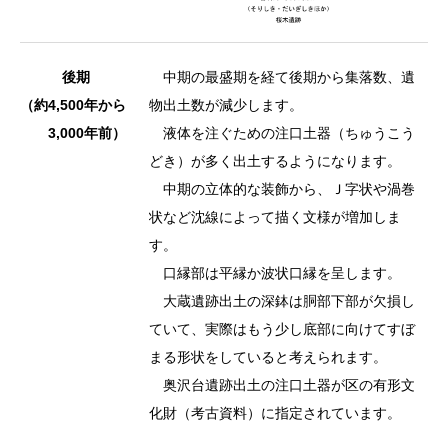
後期
中期の最盛期を経て後期から集落数、遺
（約4,500年から
物出土数が減少します。
3,000年前）
液体を注ぐための注口土器（ちゅうこう
どき）が多く出土するようになります。
中期の立体的な装飾から、Ｊ字状や渦巻
状など沈線によって描く文様が増加しま
す。
口縁部は平縁か波状口縁を呈します。
大蔵遺跡出土の深鉢は胴部下部が欠損し
ていて、実際はもう少し底部に向けてすぼ
まる形状をしていると考えられます。
奥沢台遺跡出土の注口土器が区の有形文
化財（考古資料）に指定されています。