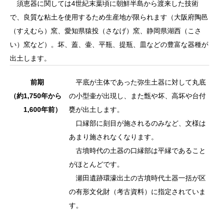
須恵器に関しては4世紀末葉頃に朝鮮半島から渡来した技術
で、良質な粘土を使用するため生産地が限られます（大阪府陶邑
（すえむら）窯、愛知県猿投（さなげ）窯、静岡県湖西（こさ
い）窯など）。坏、蓋、壷、平瓶、提瓶、皿などの豊富な器種が
出土します。
前期
平底が主体であった弥生土器に対して丸底
（約1,750年から
の小型壷が出現し、また甑や坏、高坏や台付
1,600年前）
甕が出土します。
口縁部に刻目が施されるのみなど、文様は
あまり施されなくなります。
古墳時代の土器の口縁部は平縁であること
がほとんどです。
瀬田遺跡環濠出土の古墳時代土器一括が区
の有形文化財（考古資料）に指定されていま
す。