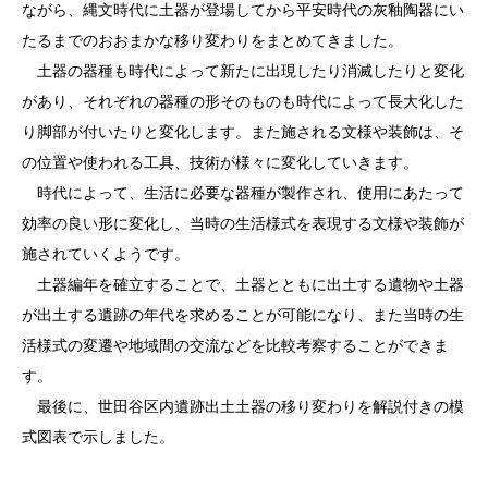
ながら、縄文時代に土器が登場してから平安時代の灰釉陶器にい
たるまでのおおまかな移り変わりをまとめてきました。
土器の器種も時代によって新たに出現したり消滅したりと変化
があり、それぞれの器種の形そのものも時代によって長大化した
り脚部が付いたりと変化します。また施される文様や装飾は、そ
の位置や使われる工具、技術が様々に変化していきます。
時代によって、生活に必要な器種が製作され、使用にあたって
効率の良い形に変化し、当時の生活様式を表現する文様や装飾が
施されていくようです。
土器編年を確立することで、土器とともに出土する遺物や土器
が出土する遺跡の年代を求めることが可能になり、また当時の生
活様式の変遷や地域間の交流などを比較考察することができま
す。
最後に、世田谷区内遺跡出土土器の移り変わりを解説付きの模
式図表で示しました。