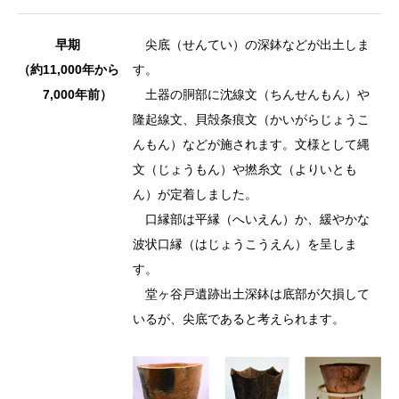
早期
尖底（せんてい）の深鉢などが出土しま
（約11,000年から
す。
7,000年前）
土器の胴部に沈線文（ちんせんもん）や
隆起線文、貝殻条痕文（かいがらじょうこ
んもん）などが施されます。文様として縄
文（じょうもん）や撚糸文（よりいとも
ん）が定着しました。
口縁部は平縁（へいえん）か、緩やかな
波状口縁（はじょうこうえん）を呈しま
す。
堂ヶ谷戸遺跡出土深鉢は底部が欠損して
いるが、尖底であると考えられます。