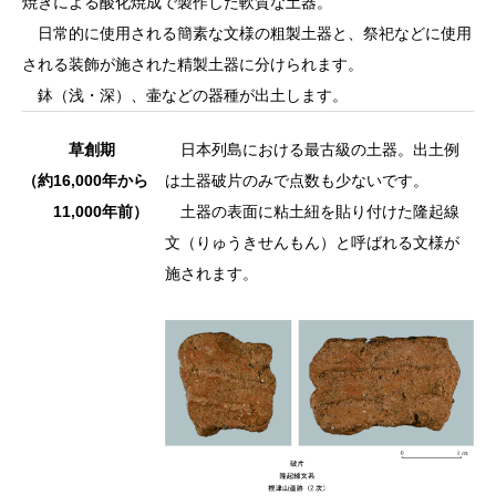
焼きによる酸化焼成で製作した軟質な土器。
日常的に使用される簡素な文様の粗製土器と、祭祀などに使用
される装飾が施された精製土器に分けられます。
鉢（浅・深）、壷などの器種が出土します。
草創期
日本列島における最古級の土器。出土例
（約16,000年から
は土器破片のみで点数も少ないです。
11,000年前）
土器の表面に粘土紐を貼り付けた隆起線
文（りゅうきせんもん）と呼ばれる文様が
施されます。