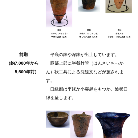
前期
平底の鉢や深鉢が出土しています。
（約7,000年から
胴部上部に半截竹管（はんさいちっか
5,500年前）
ん）状工具による沈線文などが施されま
す。
口縁部は平縁か小突起をもつか、波状口
縁を呈します。