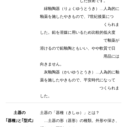
した技術です。
緑釉陶器（りょくゆうとうき）…人為的に
釉薬を施したやきもので、7世紀後葉につ
くられま
した。鉛を溶媒に用いるため比較的低火度
で釉薬が
溶けるので鉛釉陶ともいい、やや軟質で日
用品には
向きません。
灰釉陶器（かいゆうとうき）…人為的に釉
薬を施したやきもので、平安時代になって
つくられま
した。
土器の
土器の「器種（きしゅ）」とは？
｢器種｣と｢型式｣
…土器の形（器形）の種類。外形や深さ、