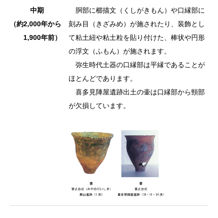
中期
胴部に櫛描文（くしがきもん）や口縁部に
（約2,000年から
刻み目（きざみめ）が施されたり、装飾とし
1,900年前）
て粘土紐や粘土粒を貼り付けた、棒状や円形
の浮文（ふもん）が施されます。
弥生時代土器の口縁部は平縁であることが
ほとんどであります。
喜多見陣屋遺跡出土の壷は口縁部から頸部
が欠損しています。