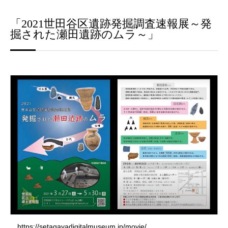
「2021世田谷区遺跡発掘調査速報展～発
掘された瀬田遺跡のムラ～」
https://setagayadigitalmuseum.jp/movie/