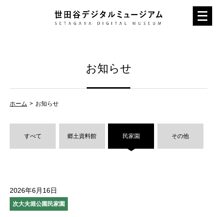
メ
ニ
ュ
ー
お知らせ
を
開
く
ホーム
お知らせ
すべて
郷土資料館
民家園
その他
2026年6月16日
次大夫堀公園民家園