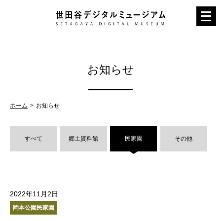
メ
ニ
ュ
ー
お知らせ
を
開
く
ホーム
お知らせ
すべて
郷土資料館
民家園
その他
2022年11月2日
岡本公園民家園