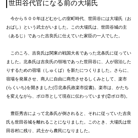
世田谷代官になる前の大場氏
今から５００年ほどむかしの室町時代、世田谷には大場氏（お
おばし）という武士がいました。この大場氏は、世田谷城の主
（あるじ）であった吉良氏に仕えていた家臣の一人でした。
このころ、吉良氏は関東の戦国大名であった北条氏に従ってい
ました。北条氏は吉良氏の領地であった世田谷に、人が宿泊した
りするための宿場（しゅくば）を新たにつくりました。さらに、
宿場を発展させ、商人に自由に商売させるしくみとして、楽市
(らくいち)を開きました(①北条氏政楽市掟書)。楽市は、かたち
を変えながら、ボロ市として現在に伝わっています(②ボロ市)。
豊臣秀吉によって北条氏が倒されると、それに従っていた吉良
氏も世田谷城を離れることになりました。このとき、大場氏は世
田谷村に残り、武士から農民になりました。