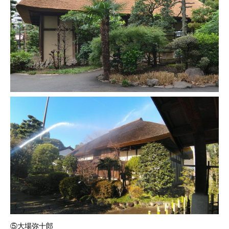
⑤大場弥十郎