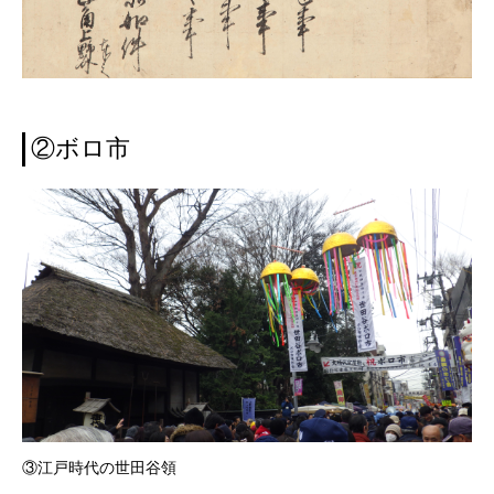
②ボロ市
③江戸時代の世田谷領