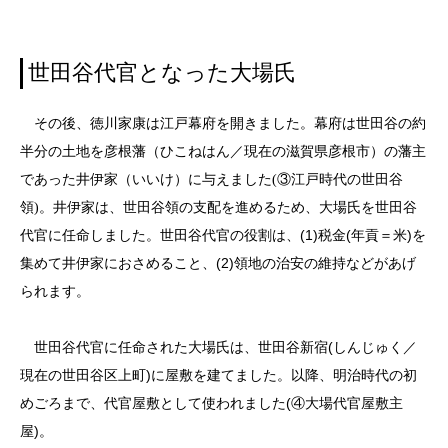
世田谷代官となった大場氏
その後、徳川家康は江戸幕府を開きました。幕府は世田谷の約
半分の土地を彦根藩（ひこねはん／現在の滋賀県彦根市）の藩主
であった井伊家（いいけ）に与えました
(③江戸時代の世田谷
領)
。井伊家は、世田谷領の支配を進めるため、大場氏を世田谷
代官に任命しました。世田谷代官の役割は、(1)税金(年貢＝米)を
集めて井伊家におさめること、(2)領地の治安の維持などがあげ
られます。
世田谷代官に任命された大場氏は、世田谷新宿(しんじゅく／
現在の世田谷区上町)に屋敷を建てました。以降、明治時代の初
めごろまで、代官屋敷として使われました(④大場代官屋敷主
屋)。