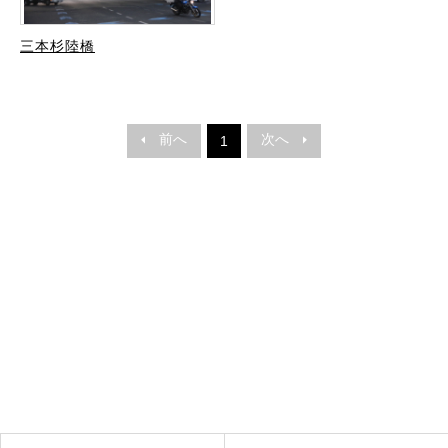
三本杉陸橋
前へ
次へ
1