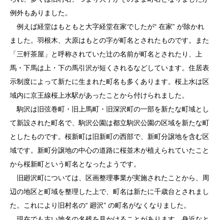
例外もありました。
例えば経堂はもともと大字経堂在家でしたが“ 在家” が除かれ
ました。羽根木、大原はもとの字が町名とされたものです。また
「三軒茶屋」と呼称されていた辻の名前が町名とされたり、上
馬・下馬は上・下の馬引沢が短くされるなどしています。住居表
示制度によって新たに生まれた町名も多くあります。桜上水は区
域内に京王線桜上水駅があったことから付けられました。
駒沢は旧弦巻町・旧上馬町・旧深沢町の一部を新たな町域とし
て新設された町名で、駒沢公園は都立駒沢公園の区域を新たな町
としたものです。桜新町は旧新町の西部で、新町分譲地を含む区
域です。新町分譲地の中心の道路に桜並木が植えられていたこと
から桜新町という町名となったようです。
旧廻沢町については、区画整理事業が実施されたことから、周
辺の地区と町域を整理した上で、町名は新たに千歳台とされまし
た。これにより旧村名の“ 廻沢” の町名がなくなりました。
現在でも古い地名の名残を見かけることがあります。身近なと