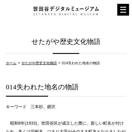
メ
ニ
ュ
ー
せたがや歴史文化物語
を
開
く
ホーム
せたがや歴史文化物語
014失われた地名の物語
014失われた地名の物語
キーワード 三本杉、廻沢
昭和8年(1933)、世田谷区が成立した際に、新しい町名が付け
られ、多くは旧村名、つまり大字がそのまま町名となりましたが