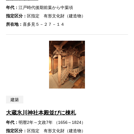
年代：
江戸時代後期前葉から中葉頃
指定区分：
区指定 有形文化財（建造物）
所在地：
喜多見５－２７－１４
建築
大蔵氷川神社本殿並びに棟札
年代：
明暦2年～文政7年 （1656～1824）
指定区分：
区指定 有形文化財（建造物）