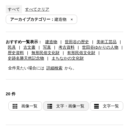
すべて
すべてクリア
アーカイブカテゴリー：
建造物
おすすめ一覧表示：
建造物
|
世田谷の歴史
|
美術工芸品
|
民具
|
古文書
|
写真
|
考古資料
|
世田谷ゆかりの人物
|
歴史資料
|
無形民俗文化財
|
有形民俗文化財
|
史跡名勝天然記念物
|
まちなかの文化財
全件見たい場合には
詳細検索
から。
20 件
画像一覧
文字・画像一覧
文字一覧