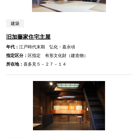
建築
旧加藤家住宅主屋
年代：
江戸時代末期 弘化・嘉永頃
指定区分：
区指定 有形文化財（建造物）
所在地：
喜多見５－２７－１４