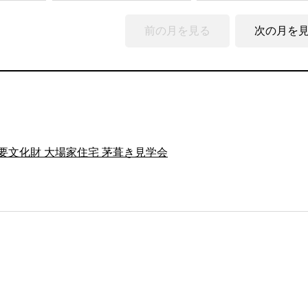
前の月を見る
次の月を
要文化財 大場家住宅 茅葺き見学会