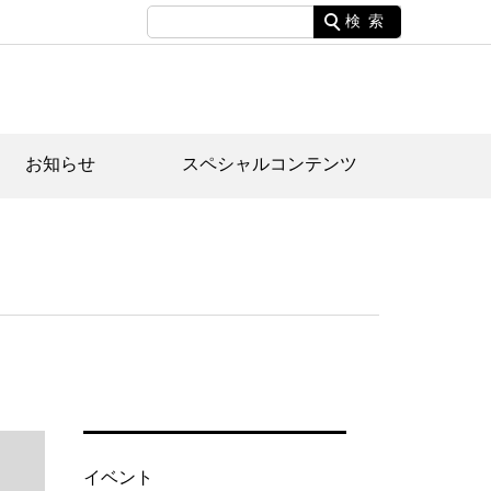
検索
お知らせ
スペシャルコンテンツ
土資料館について
家園のあらまし・文化財建造物
たがや文化散策マップ
間スケジュール
間スケジュール
化財紹介動画
体見学のご案内
本公園民家園
行物
イベント