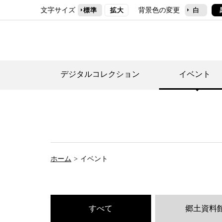
文字サイズ
背景色の変更
標準
拡大
白
デジタルコレクション
イベント
デジタルコレクショ
郷土資料館トップ
民家園トップ
刊行物一覧
世田谷区の歴史
フロアマップ
事業案内(テーマ展
せたがや歴史文化物
常設展案内
団体利用について（
ホーム
イベント
施設利用について
次大夫堀公園民家園
代官屋敷について
すべて
郷土資料