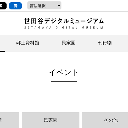
黒
青
郷土資料館
民家園
刊行物
ントップ
デジタルコレクションについて
お知らせ
お知らせ
せたがやの記憶
郷
民
せ
イベント
示・ボランティアなど)
語
イベント
イベント
ジュニア講座
年
年
文
社会科見学など）
開館時間/アクセス
刊行物
団
岡
資料の利用について
刊
館
民家園
その他