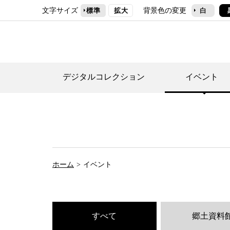
文字サイズ
背景色の変更
標準
拡大
白
デジタルコレクション
イベント
デジタルコレクショ
郷土資料館トップ
民家園トップ
刊行物一覧
世田谷区の歴史
フロアマップ
事業案内(テーマ展
せたがや歴史文化物
常設展案内
団体利用について（
ホーム
イベント
施設利用について
次大夫堀公園民家園
代官屋敷について
すべて
郷土資料