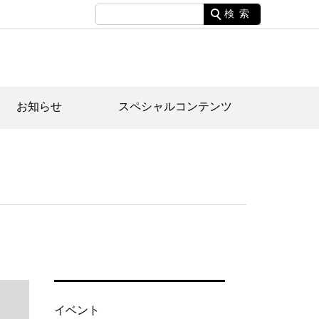
検索
お知らせ
スペシャルコンテンツ
土資料館について
家園のあらまし・文化財建造物
たがや文化散策マップ
間スケジュール
間スケジュール
化財紹介動画
体見学のご案内
本公園民家園
行物
イベント