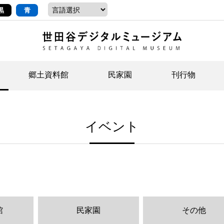
黒
青
郷土資料館
民家園
刊行物
ントップ
デジタルコレクションについて
お知らせ
お知らせ
せたがやの記憶
郷
民
せ
イベント
示・ボランティアなど)
語
イベント
イベント
ジュニア講座
年
年
文
社会科見学など）
開館時間/アクセス
刊行物
団
岡
資料の利用について
刊
館
民家園
その他