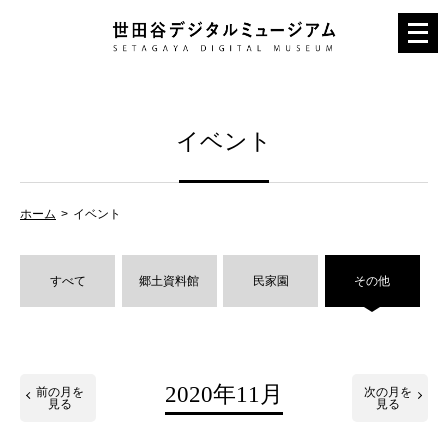
メ
ニ
ュ
ー
イベント
を
開
く
ホーム
イベント
すべて
郷土資料館
民家園
その他
2020年11月
前の月を
次の月を
見る
見る