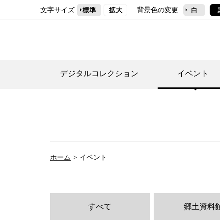
文字サイズ
背景色の変更
標準
拡大
白
デジタルコレクション
イベント
デジタルコレクショ
郷土資料館トップ
民家園トップ
刊行物一覧
世田谷区の歴史
フロアマップ
事業案内(テーマ展
せたがや歴史文化物
常設展案内
団体利用について（
ホーム
イベント
施設利用について
次大夫堀公園民家園
代官屋敷について
すべて
郷土資料