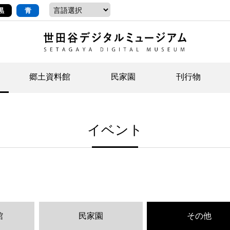
黒
青
郷土資料館
民家園
刊行物
ントップ
デジタルコレクションについて
お知らせ
お知らせ
せたがやの記憶
郷
民
せ
イベント
示・ボランティアなど)
語
イベント
イベント
ジュニア講座
年
年
文
社会科見学など）
開館時間/アクセス
刊行物
団
岡
資料の利用について
刊
館
民家園
その他