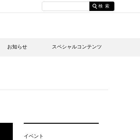
検索
お知らせ
スペシャルコンテンツ
土資料館について
家園のあらまし・文化財建造物
たがや文化散策マップ
間スケジュール
間スケジュール
化財紹介動画
体見学のご案内
本公園民家園
行物
イベント