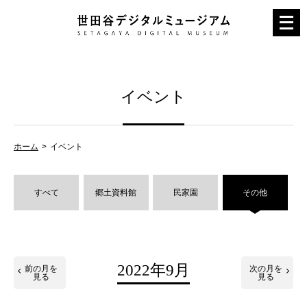
メ
ニ
ュ
ー
イベント
を
開
く
ホーム
イベント
すべて
郷土資料館
民家園
その他
2022年9月
前の月を
次の月を
見る
見る