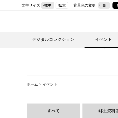
文字サイズ
背景色の変更
標準
拡大
白
デジタルコレクション
イベント
デジタルコレクショ
郷土資料館トップ
民家園トップ
刊行物一覧
世田谷区の歴史
フロアマップ
事業案内(テーマ展
せたがや歴史文化物
常設展案内
団体利用について（
ホーム
イベント
施設利用について
次大夫堀公園民家園
代官屋敷について
すべて
郷土資料