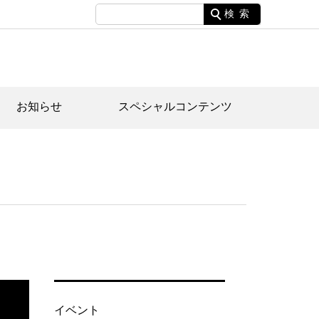
検索
お知らせ
スペシャルコンテンツ
土資料館について
家園のあらまし・文化財建造物
たがや文化散策マップ
間スケジュール
間スケジュール
化財紹介動画
体見学のご案内
本公園民家園
行物
イベント