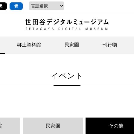
黒
青
郷土資料館
民家園
刊行物
ントップ
デジタルコレクションについて
お知らせ
お知らせ
せたがやの記憶
郷
民
せ
イベント
示・ボランティアなど)
語
イベント
イベント
ジュニア講座
年
年
文
社会科見学など）
開館時間/アクセス
刊行物
団
岡
資料の利用について
刊
館
民家園
その他