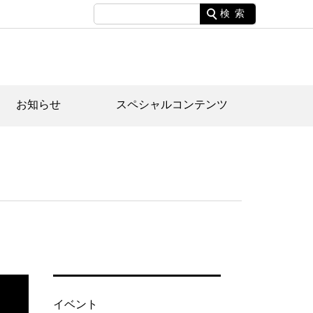
検索
お知らせ
スペシャルコンテンツ
土資料館について
家園のあらまし・文化財建造物
たがや文化散策マップ
間スケジュール
間スケジュール
化財紹介動画
体見学のご案内
本公園民家園
行物
イベント