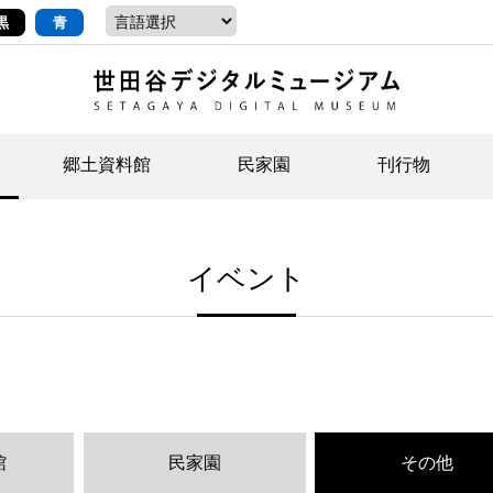
黒
青
郷土資料館
民家園
刊行物
ントップ
デジタルコレクションについて
お知らせ
お知らせ
せたがやの記憶
郷
民
せ
イベント
示・ボランティアなど)
語
イベント
イベント
ジュニア講座
年
年
文
社会科見学など）
開館時間/アクセス
刊行物
団
岡
資料の利用について
刊
館
民家園
その他