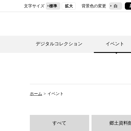
文字サイズ
背景色の変更
標準
拡大
白
デジタルコレクション
イベント
デジタルコレクショ
郷土資料館トップ
民家園トップ
刊行物一覧
世田谷区の歴史
フロアマップ
事業案内(テーマ展
せたがや歴史文化物
常設展案内
団体利用について（
ホーム
イベント
施設利用について
次大夫堀公園民家園
代官屋敷について
すべて
郷土資料