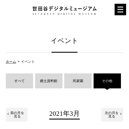
メ
ニ
ュ
ー
イベント
を
開
く
ホーム
イベント
すべて
郷土資料館
民家園
その他
2021年3月
前の月を
次の月を
見る
見る